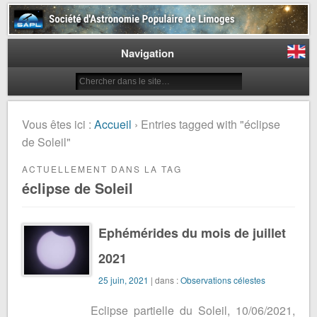
Société d'Astronomie Populaire
de Limoges
Navigation
Vous êtes ici :
Accueil
› Entries tagged with "éclipse
de Soleil"
ACTUELLEMENT DANS LA TAG
éclipse de Soleil
Ephémérides du mois de juillet
2021
25 juin, 2021
| dans :
Observations célestes
Eclipse partielle du Soleil, 10/06/2021,