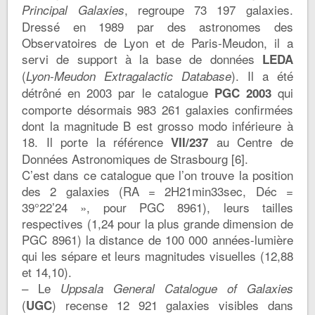
, regroupe 73 197 galaxies.
Principal Galaxies
Dressé en 1989 par des astronomes des
Observatoires de Lyon et de Paris-Meudon, il a
servi de support à la base de données
LEDA
(
). Il a été
Lyon-Meudon Extragalactic Database
détrôné en 2003 par le catalogue
qui
PGC 2003
comporte désormais 983 261 galaxies confirmées
dont la magnitude B est grosso modo inférieure à
18. Il porte la référence
au Centre de
VII/237
Données Astronomiques de Strasbourg [6].
C’est dans ce catalogue que l’on trouve la position
des 2 galaxies (RA = 2H21min33sec, Déc =
39°22’24 », pour PGC 8961), leurs tailles
respectives (1,24 pour la plus grande dimension de
PGC 8961) la distance de 100 000 années-lumière
qui les sépare et leurs magnitudes visuelles (12,88
et 14,10).
– Le
Uppsala General Catalogue of Galaxies
(
) recense 12 921 galaxies visibles dans
UGC