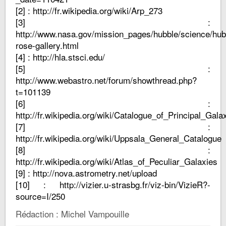
[2] :
http://fr.wikipedia.org/wiki/Arp_273
[3] :
http://www.nasa.gov/mission_pages/hubble/science/hub
rose-gallery.html
[4] :
http://hla.stsci.edu/
[5] :
http://www.webastro.net/forum/showthread.php?
t=101139
[6] :
http://fr.wikipedia.org/wiki/Catalogue_of_Principal_Gala
[7] :
http://fr.wikipedia.org/wiki/Uppsala_General_Catalogue
[8]
:
http://fr.wikipedia.org/wiki/Atlas_of_Peculiar_Galaxies
[9] :
http://nova.astrometry.net/upload
[10] :
http://vizier.u-strasbg.fr/viz-bin/VizieR?-
source=I/250
Rédaction : Michel Vampouille