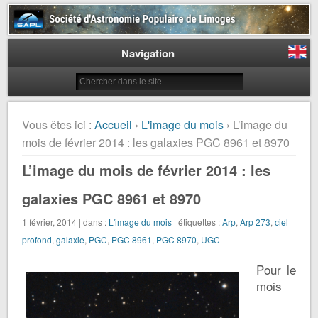
Société d'Astronomie Populaire
de Limoges
Navigation
Vous êtes ici :
Accueil
›
L'image du mois
› L’image du
mois de février 2014 : les galaxies PGC 8961 et 8970
L’image du mois de février 2014 : les
galaxies PGC 8961 et 8970
1 février, 2014 | dans :
L'image du mois
| étiquettes :
Arp
,
Arp 273
,
ciel
profond
,
galaxie
,
PGC
,
PGC 8961
,
PGC 8970
,
UGC
Pour le
mois