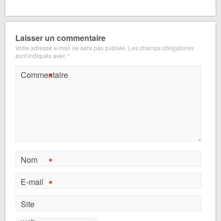
Laisser un commentaire
Votre adresse e-mail ne sera pas publiée.
Les champs obligatoires
sont indiqués avec
*
*
Commentaire
*
Nom
*
E-mail
Site