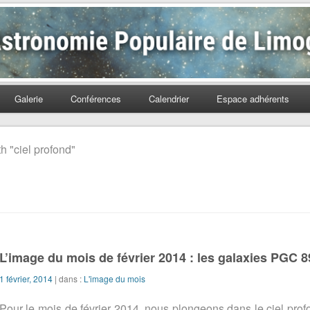
Populaire de Limoges
Galerie
Conférences
Calendrier
Espace adhérents
h "ciel profond"
L’image du mois de février 2014 : les galaxies PGC 8
1 février, 2014
| dans :
L'image du mois
Pour le mois de février 2014, nous plongeons dans le ciel prof