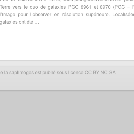
Terre vers le duo de galaxies PGC 8961 et 8970 (PGC = Pr
l’image pour l’observer en résolution supérieure. Localis
galaxies ont été …
e de la saplimoges est publié sous licence CC BY-NC-SA