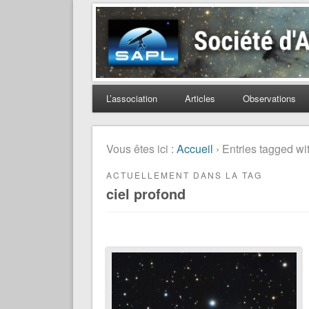
Société d'Astronomie 
L’association
Articles
Observations
Vous êtes ici :
Accueil
› Entries tagged wit
ACTUELLEMENT DANS LA TAG
ciel profond