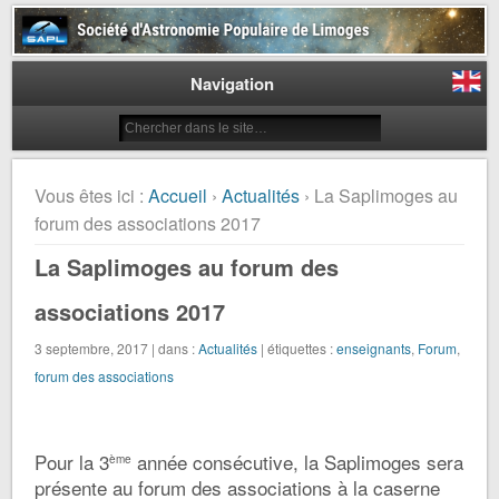
Société d'Astronomie Populaire
de Limoges
Navigation
Vous êtes ici :
Accueil
›
Actualités
› La Saplimoges au
forum des associations 2017
La Saplimoges au forum des
associations 2017
3 septembre, 2017 | dans :
Actualités
| étiquettes :
enseignants
,
Forum
,
forum des associations
Pour la 3
année consécutive, la Saplimoges sera
ème
présente au forum des associations à la caserne