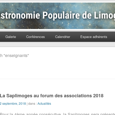
Populaire de Limoges
Galerie
Conférences
Calendrier
Espace adhérents
th "enseignants"
La Saplimoges au forum des associations 2018
2 septembre, 2018
| dans :
Actualités
Pour la 4ème année consécutive, la Saplimoges sera présente