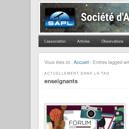
Société d'Astronomie 
L’association
Articles
Observations
Vous êtes ici :
Accueil
› Entries tagged wi
ACTUELLEMENT DANS LA TAG
enseignants