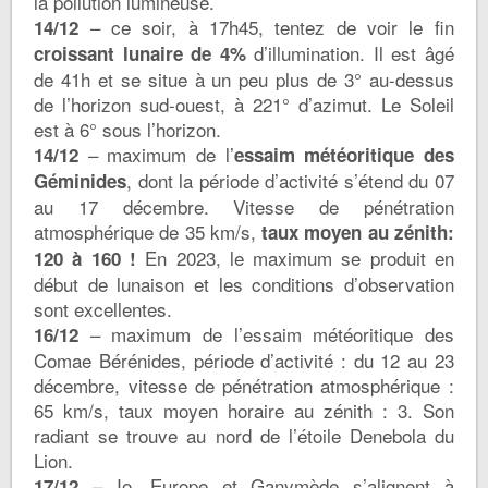
la pollution lumineuse.
– ce soir, à 17h45, tentez de voir le fin
14/12
d’illumination. Il est âgé
croissant lunaire de 4%
de 41h et se situe à un peu plus de 3° au-dessus
de l’horizon sud-ouest, à 221° d’azimut. Le Soleil
est à 6° sous l’horizon.
– maximum de l’
14/12
essaim météoritique des
, dont la période d’activité s’étend du 07
Géminides
au 17 décembre. Vitesse de pénétration
atmosphérique de 35 km/s,
taux moyen au zénith:
En 2023, le maximum se produit en
120 à 160 !
début de lunaison et les conditions d’observation
sont excellentes.
– maximum de l’essaim météoritique des
16/12
Comae Bérénides, période d’activité : du 12 au 23
décembre, vitesse de pénétration atmosphérique :
65 km/s, taux moyen horaire au zénith : 3. Son
radiant se trouve au nord de l’étoile Denebola du
Lion.
– Io, Europe et Ganymède s’alignent à
17/12