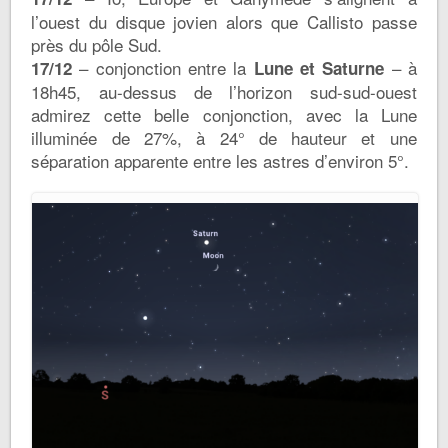
l’ouest du disque jovien alors que Callisto passe
près du pôle Sud.
– conjonction entre la
– à
17/12
Lune et Saturne
18h45, au-dessus de l’horizon sud-sud-ouest
admirez cette belle conjonction, avec la Lune
illuminée de 27%, à 24° de hauteur et une
séparation apparente entre les astres d’environ 5°.