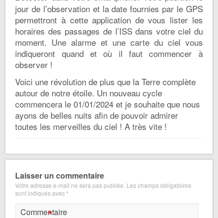
jour de l’observation et la date fournies par le GPS
permettront à cette application de vous lister les
horaires des passages de l’ISS dans votre ciel du
moment. Une alarme et une carte du ciel vous
indiqueront quand et où il faut commencer à
observer !
Voici une révolution de plus que la Terre complète
autour de notre étoile. Un nouveau cycle
commencera le 01/01/2024 et je souhaite que nous
ayons de belles nuits afin de pouvoir admirer
toutes les merveilles du ciel ! A très vite !
Laisser un commentaire
Votre adresse e-mail ne sera pas publiée.
Les champs obligatoires
sont indiqués avec
*
*
Commentaire