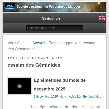
Société d'Astronomie Populaire
de Limoges
Navigation
Vous êtes ici :
Accueil
› Entries tagged with "essaim
des Géminides"
ACTUELLEMENT DANS LA TAG
essaim des Géminides
Ephémérides du mois de
décembre 2025
3 décembre, 2025
| dans :
Actualités
,
Éphémérides
Les éphémérides du dernier mois de