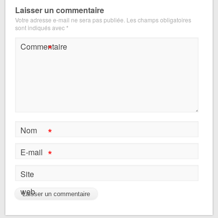
Laisser un commentaire
Votre adresse e-mail ne sera pas publiée.
Les champs obligatoires
sont indiqués avec
*
*
Commentaire
*
Nom
*
E-mail
Site
web