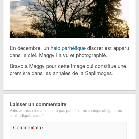
En décembre, un
halo parhélique
discret est apparu
dans le ciel. Maggy l’a vu et photographié.
Bravo à Maggy pour cette image qui constitue une
première dans les annales de la Saplimoges.
Laisser un commentaire
Votre adresse e-mail ne sera pas publiée.
Les champs obligatoires
sont indiqués avec
*
*
Commentaire