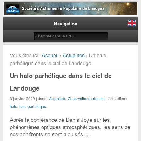
Société d'Astronomie Populaire
de Limoges
Navigation
Vous êtes ici :
Accueil
›
Actualités
› Un halo
parhélique dans le ciel de Landouge
Un halo parhélique dans le ciel de
Landouge
8 janvier, 2009 | dans :
Actualités
,
Observations célestes
| étiquettes :
halo
,
halo parhélique
Après la conférence de Denis Joye sur les
phénomènes optiques atmosphériques, les sens de
nos adhérents se sont aiguisés….