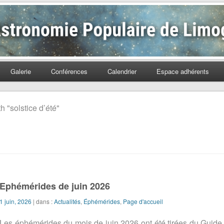
Populaire de Limoges
Galerie
Conférences
Calendrier
Espace adhérents
h "solstice d’été"
Ephémérides de juin 2026
1 juin, 2026
| dans :
Actualités
,
Éphémérides
,
Page d'accueil
Les éphémérides du mois de juin 2026 ont été tirées du Guid