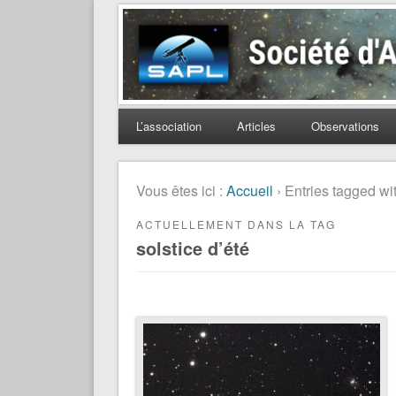
Société d'Astronomie 
L’association
Articles
Observations
Vous êtes ici :
Accueil
› Entries tagged wit
ACTUELLEMENT DANS LA TAG
solstice d’été