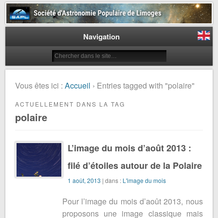
Société d'Astronomie Populaire
de Limoges
Navigation
Vous êtes ici :
Accueil
› Entries tagged with "polaire"
ACTUELLEMENT DANS LA TAG
polaire
L’image du mois d’août 2013 :
filé d’étoiles autour de la Polaire
1 août, 2013
| dans :
L'image du mois
Pour l’image du mois d’août 2013, nous
proposons une image classique mais