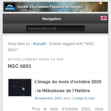
Société d'Astronomie Populaire
de Limoges
Navigation
Vous êtes ici :
Accueil
› Entries tagged with "NGC
6853"
ACTUELLEMENT DANS LA TAG
NGC 6853
L’image du mois d’octobre 2020
: la Nébuleuse de l’Haltère
28 septembre, 2020
| dans :
L'image du mois
Pour le mois d’octobre 2020, nous