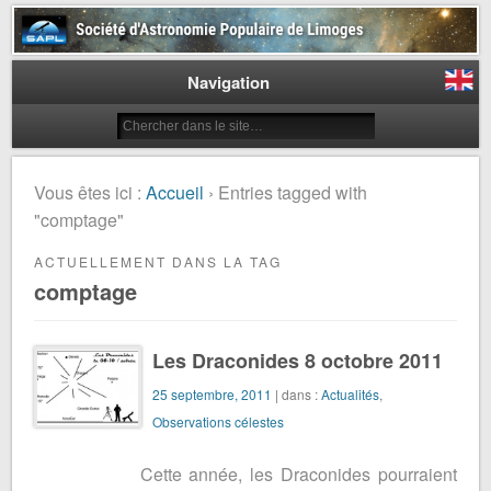
Société d'Astronomie Populaire
de Limoges
Navigation
Vous êtes ici :
Accueil
› Entries tagged with
"comptage"
ACTUELLEMENT DANS LA TAG
comptage
Les Draconides 8 octobre 2011
25 septembre, 2011
| dans :
Actualités
,
Observations célestes
Cette année, les Draconides pourraient