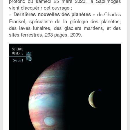
profond du samedi 25 mars 2023, la Saplimoges
vient d’acquérir cet ouvrage :
«
» de Charles
Dernières nouvelles des planètes
Frankel, spécialiste de la géologie des planètes,
des laves lunaires, des glaciers martiens, et des
sites terrestres, 293 pages, 2009.