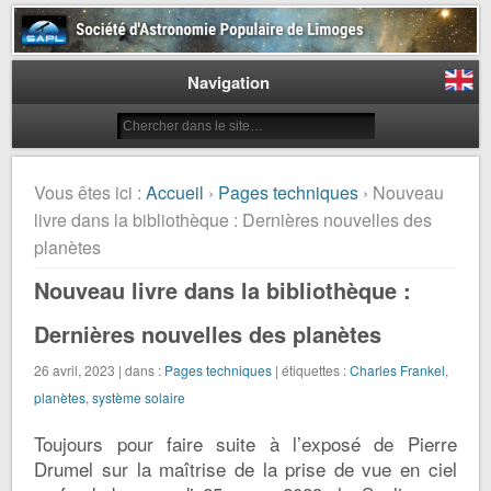
Société d'Astronomie Populaire
de Limoges
Navigation
Vous êtes ici :
Accueil
›
Pages techniques
› Nouveau
livre dans la bibliothèque : Dernières nouvelles des
planètes
Nouveau livre dans la bibliothèque :
Dernières nouvelles des planètes
26 avril, 2023 | dans :
Pages techniques
| étiquettes :
Charles Frankel
,
planètes
,
système solaire
Toujours pour faire suite à l’exposé de Pierre
Drumel sur la maîtrise de la prise de vue en ciel