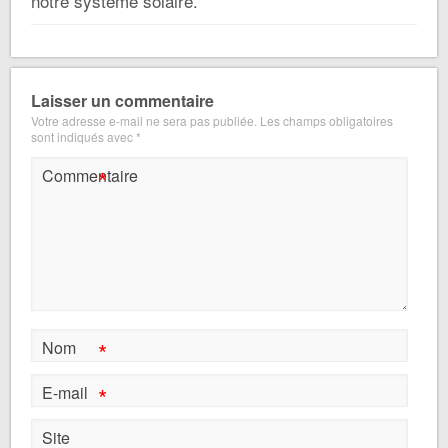
notre système solaire.
Laisser un commentaire
Votre adresse e-mail ne sera pas publiée.
Les champs obligatoires
sont indiqués avec
*
*
Commentaire
*
Nom
*
E-mail
Site