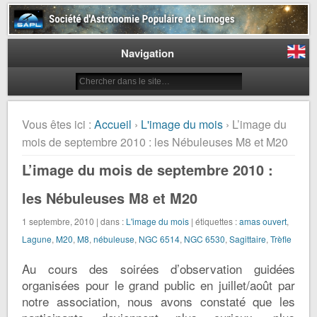
Société d'Astronomie Populaire
de Limoges
Navigation
Vous êtes ici :
Accueil
›
L'image du mois
› L’image du
mois de septembre 2010 : les Nébuleuses M8 et M20
L’image du mois de septembre 2010 :
les Nébuleuses M8 et M20
1 septembre, 2010 | dans :
L'image du mois
| étiquettes :
amas ouvert
,
Lagune
,
M20
,
M8
,
nébuleuse
,
NGC 6514
,
NGC 6530
,
Sagittaire
,
Trèfle
Au cours des soirées d’observation guidées
organisées pour le grand public en juillet/août par
notre association, nous avons constaté que les