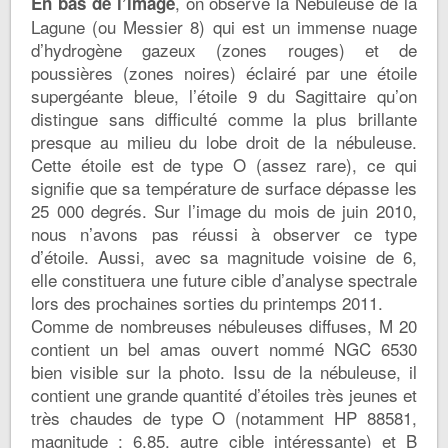
, on observe la Nébuleuse de la
En bas de l’image
Lagune (ou Messier 8) qui est un immense nuage
d’hydrogène gazeux (zones rouges) et de
poussières (zones noires) éclairé par une étoile
supergéante bleue, l’étoile 9 du Sagittaire qu’on
distingue sans difficulté comme la plus brillante
presque au milieu du lobe droit de la nébuleuse.
Cette étoile est de type O (assez rare), ce qui
signifie que sa température de surface dépasse les
25 000 degrés. Sur l’image du mois de juin 2010,
nous n’avons pas réussi à observer ce type
d’étoile. Aussi, avec sa magnitude voisine de 6,
elle constituera une future cible d’analyse spectrale
lors des prochaines sorties du printemps 2011.
Comme de nombreuses nébuleuses diffuses, M 20
contient un bel amas ouvert nommé NGC 6530
bien visible sur la photo. Issu de la nébuleuse, il
contient une grande quantité d’étoiles très jeunes et
très chaudes de type O (notamment HP 88581,
magnitude : 6.85, autre cible intéressante) et B