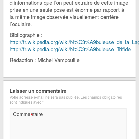
d’informations que l’on peut extraire de cette image
prise en une seule pose est énorme par rapport à
la même image observée visuellement derrière
l’oculaire.
Bibliographie :
http://fr.wikipedia.org/wiki/N%C3%A9buleuse_de_la_La
http://fr.wikipedia.org/wiki/N%C3%A9buleuse_Trifide
Rédaction : Michel Vampouille
Laisser un commentaire
Votre adresse e-mail ne sera pas publiée.
Les champs obligatoires
sont indiqués avec
*
*
Commentaire