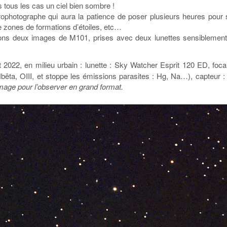
s tous les cas un ciel bien sombre !
strophotographe qui aura la patience de poser plusieurs heures pour
 zones de formations d’étoiles, etc…
ntons deux images de M101, prises avec deux lunettes sensiblemen
 2022, en milieu urbain : lunette : Sky Watcher Esprit 120 ED, foca
 Hbêta, OIII, et stoppe les émissions parasites : Hg, Na…), capte
image pour l’observer en grand format.