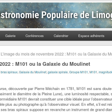
Populaire de Limoges
Galerie
Conférences
Calendrier
Espace adhérents
 L’image du mois de novembre 2022 : M101 ou la Galaxie du Mo
022 : M101 ou la Galaxie du Moulinet
:
bras spiraux
,
Galaxie du Moulinet
,
galaxie spirale
,
Groupe M101
,
M101
,
magnitud
urse, découverte par Pierre Méchain en 1781, M101 est sans doute 
ment le diamètre de la Pleine Lune), une luminosité respectable, sim
ermédiaire M101 devrait constituer une cible idéale pour l’observateur 
e plus au photographe qu’à l’observateur visuel. En effet, s’il est re
de ses bras spiraux suppose en revanche un instrument de grand dia