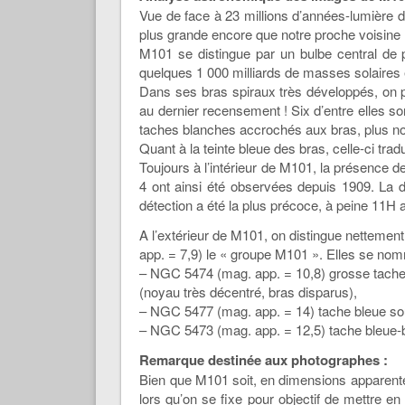
Vue de face à 23 millions d’années-lumière d
plus grande encore que notre proche voisine
M101 se distingue par un bulbe central de p
quelques 1 000 milliards de masses solaires
Dans ses bras spiraux très développés, on p
au dernier recensement ! Six d’entre elles s
taches blanches accrochés aux bras, plus n
Quant à la teinte bleue des bras, celle-ci tr
Toujours à l’intérieur de M101, la présence 
4 ont ainsi été observées depuis 1909. La d
détection a été la plus précoce, à peine 11H ap
A l’extérieur de M101, on distingue nettemen
app. = 7,9) le « groupe M101 ». Elles se nom
– NGC 5474 (mag. app. = 10,8) grosse tache b
(noyau très décentré, bras disparus),
– NGC 5477 (mag. app. = 14) tache bleue so
– NGC 5473 (mag. app. = 12,5) tache bleue-b
Remarque destinée aux photographes :
Bien que M101 soit, en dimensions apparente
lors qu’on se fixe pour objectif de mettre 