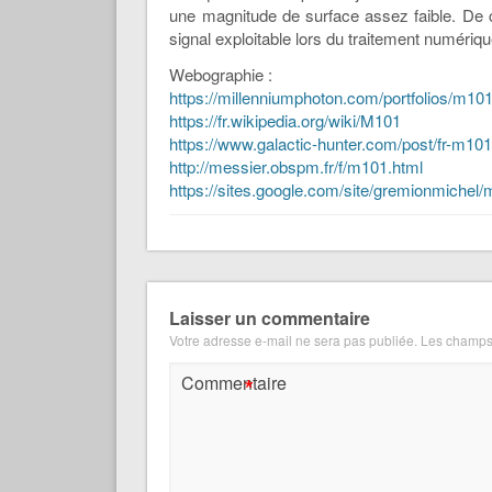
une magnitude de surface assez faible. De ce 
signal exploitable lors du traitement numérique
Webographie :
https://millenniumphoton.com/portfolios/m101
https://fr.wikipedia.org/wiki/M101
https://www.galactic-hunter.com/post/fr-m10
http://messier.obspm.fr/f/m101.html
https://sites.google.com/site/gremionmichel
Laisser un commentaire
Votre adresse e-mail ne sera pas publiée.
Les champs 
*
Commentaire