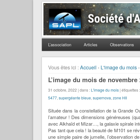
Société d'Astronomie 
L’association
Articles
Observations
Vous êtes ici :
Accueil
›
L'image du mois
›
L’image du mois de novembre 2
31 octobre, 2022 | dans :
L'image du mois
| étiquettes 
5477
,
supergéante bleue
,
supernova
,
zone HII
Située dans la constellation de la Grande O
l’amateur ! Des dimensions généreuses (quasi
avec Alkhaïd et Mizar…, la galaxie spirale int
Pas tant que cela ! la beauté de M101 se révèl
une simple paire de jumelle, l’observation 