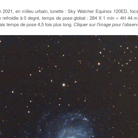
in 2021, en milieu urbain, lunette : Sky Watcher Equinox 120ED, foc
efroidie à 0 degré, temps de pose global : 284 X 1 min = 4H 44 min
ais temps de pose 4,5 fois plus long.
Cliquer sur l’image pour l’obser