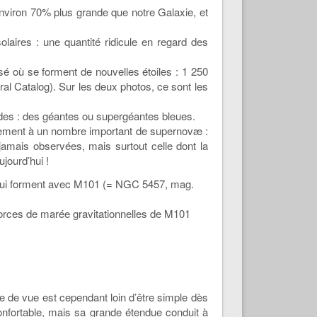
environ 70% plus grande que notre Galaxie, et
laires : une quantité ridicule en regard des
é où se forment de nouvelles étoiles : 1 250
al Catalog). Sur les deux photos, ce sont les
audes : des géantes ou supergéantes bleues.
galement à un nombre important de supernovæ :
jamais observées, mais surtout celle dont la
ujourd’hui !
p) qui forment avec M101 (= NGC 5457, mag.
forces de marée gravitationnelles de M101
 de vue est cependant loin d’être simple dès
onfortable, mais sa grande étendue conduit à