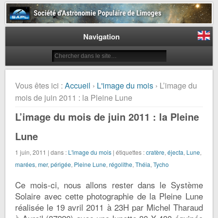
Société d'Astronomie Populaire
de Limoges
Navigation
Vous êtes ici :
Accueil
›
L'image du mois
› L’image du
mois de juin 2011 : la Pleine Lune
L’image du mois de juin 2011 : la Pleine
Lune
1 juin, 2011 | dans :
L'image du mois
| étiquettes :
cratère
,
éjecta
,
Lune
,
marées
,
mer
,
périgée
,
Pleine Lune
,
régolithe
,
Théia
,
Tycho
Ce mois-ci, nous allons rester dans le Système
Solaire avec cette photographie de la Pleine Lune
réalisée le 19 avril 2011 à 23H par Michel Tharaud