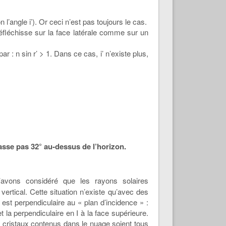
n l’angle i’). Or ceci n’est pas toujours le cas.
 réfléchisse sur la face latérale comme sur un
ar : n sin r’ > 1. Dans ce cas, i’ n’existe plus,
asse pas 32° au-dessus de l’horizon.
avons considéré que les rayons solaires
vertical. Cette situation n’existe qu’avec des
 est perpendiculaire au « plan d’incidence » :
et la perpendiculaire en I à la face supérieure.
s cristaux contenus dans le nuage soient tous