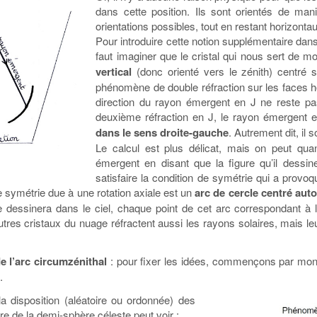
dans cette position. Ils sont orientés de man
orientations possibles, tout en restant horizonta
Pour introduire cette notion supplémentaire dans
faut imaginer que le cristal qui nous sert de 
vertical
(donc orienté vers le zénith) centré 
phénomène de double réfraction sur les faces hor
direction du rayon émergent en J ne reste pa
deuxième réfraction en J, le rayon émergent e
dans le sens droite-gauche
. Autrement dit, il s
Le calcul est plus délicat, mais on peut qu
émergent en disant que la figure qu’il dessin
satisfaire la condition de symétrie qui a provo
de symétrie due à une rotation axiale est un
arc de cercle centré au
 dessinera dans le ciel, chaque point de cet arc correspondant à la 
autres cristaux du nuage réfractent aussi les rayons solaires, mais 
de l’arc circumzénithal
: pour fixer les idées, commençons par montr
.
la disposition (aléatoire ou ordonnée) des
re de la demi-sphère céleste peut voir :