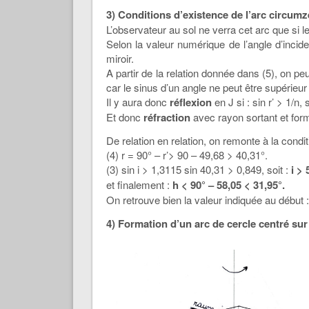
3) Conditions d’existence de l’arc circumzé
L’observateur au sol ne verra cet arc que si le 
Selon la valeur numérique de l’angle d’incide
miroir.
A partir de la relation donnée dans (5), on peut
car le sinus d’un angle ne peut être supérieur à
Il y aura donc
réflexion
en J si : sin r’ > 1/n, 
Et donc
réfraction
avec rayon sortant et forma
De relation en relation, on remonte à la conditi
(4) r = 90° – r’> 90 – 49,68 > 40,31°.
(3) sin i > 1,3115 sin 40,31 > 0,849, soit :
i > 
et finalement :
h < 90° – 58,05 < 31,95°.
On retrouve bien la valeur indiquée au début 
4) Formation d’un arc de cercle centré sur 