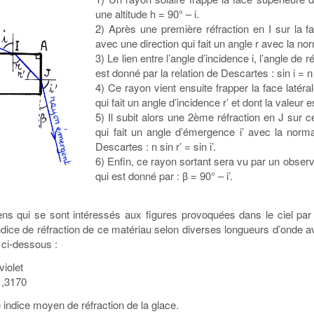
une altitude h = 90° – i.
2) Après une première réfraction en I sur la fa
avec une direction qui fait un angle r avec la nor
3) Le lien entre l’angle d’incidence i, l’angle de ré
est donné par la relation de Descartes : sin i = n 
4) Ce rayon vient ensuite frapper la face latéral
qui fait un angle d’incidence r’ et dont la valeur e
5) Il subit alors une 2ème réfraction en J sur ce
qui fait un angle d’émergence i’ avec la norma
Descartes : n sin r’ = sin i’.
6) Enfin, ce rayon sortant sera vu par un observ
qui est donné par : β = 90° – i’.
s qui se sont intéressés aux figures provoquées dans le ciel par l
’indice de réfraction de ce matériau selon diverses longueurs d’onde 
 ci-dessous :
olet
,3170
ndice moyen de réfraction de la glace.