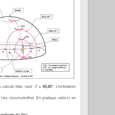
s calculs faits, vaut :
i’ = 65,85°
. L’inclinaison
l’arc circumzénithal. En pratique, celui-ci se
erticale du lieu.