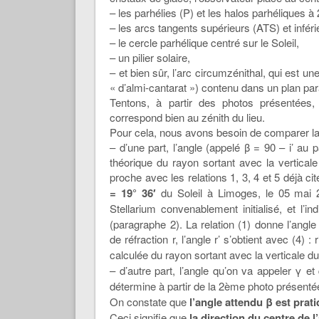
– les parhélies (P) et les halos parhéliques à 
– les arcs tangents supérieurs (ATS) et inféri
– le cercle parhélique centré sur le Soleil,
– un pilier solaire,
– et bien sûr, l’arc circumzénithal, qui est un
« d’almi-cantarat ») contenu dans un plan para
Tentons, à partir des photos présentées,
correspond bien au zénith du lieu.
Pour cela, nous avons besoin de comparer la
– d’une part, l’angle (appelé β = 90 – i’ au 
théorique du rayon sortant avec la verticale
proche avec les relations 1, 3, 4 et 5 déjà ci
= 19° 36′
du Soleil à Limoges, le 05 mai 
Stellarium convenablement initialisé, et l’i
(paragraphe 2). La relation (1) donne l’angle d
de réfraction r, l’angle r’ s’obtient avec (4) :
calculée du rayon sortant avec la verticale du
– d’autre part, l’angle qu’on va appeler γ et
détermine à partir de la 2ème photo présentée
On constate que
l’angle attendu β est prat
Ceci signifie que
la direction du centre de l