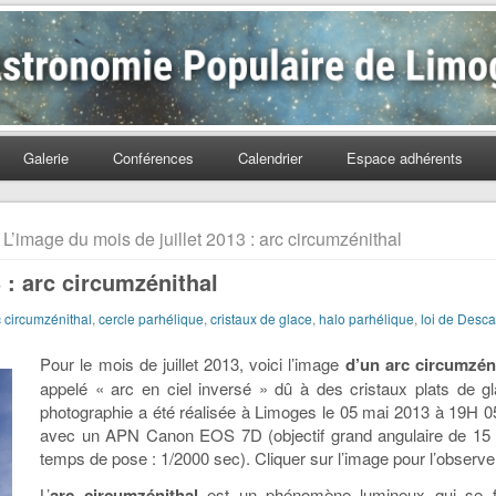
Populaire de Limoges
Galerie
Conférences
Calendrier
Espace adhérents
 L’image du mois de juillet 2013 : arc circumzénithal
 : arc circumzénithal
c circumzénithal
,
cercle parhélique
,
cristaux de glace
,
halo parhélique
,
loi de Desca
Pour le mois de juillet 2013, voici l’image
d’un arc circumzén
appelé « arc en ciel inversé » dû à des cristaux plats de gl
photographie a été réalisée à Limoges le 05 mai 2013 à 19H 0
avec un APN Canon EOS 7D (objectif grand angulaire de 15 mm
temps de pose : 1/2000 sec). Cliquer sur l’image pour l’observe
L’
arc circumzénithal
est un phénomène lumineux qui se f