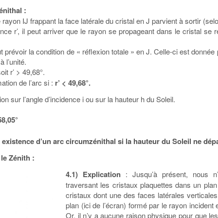
nithal :
rayon IJ frappant la face latérale du cristal en J parvient à sortir (selo
nce r’, il peut arriver que le rayon se propageant dans le cristal se
 prévoir la condition de « réflexion totale » en J. Celle-ci est donnée p
 l’unité.
soit r’ > 49,68°.
tion de l’arc si :
r’ < 49,68°.
on sur l’angle d’incidence i ou sur la hauteur h du Soleil.
58,05°
:
existence d’un arc circumzénithal si la hauteur du Soleil ne dép
le Zénith :
4.1) Explication
: Jusqu’à présent, nous n’
traversant les cristaux plaquettes dans un plan 
cristaux dont une des faces latérales verticales
plan (ici de l’écran) formé par le rayon incident 
Or, il n’y a aucune raison physique pour que le