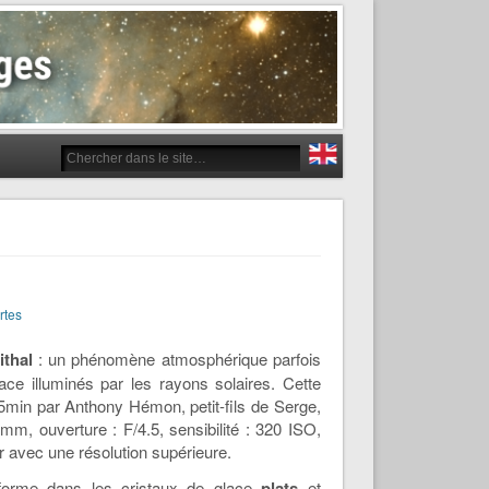
rtes
ithal
: un phénomène atmosphérique parfois
ace illuminés par les rayons solaires. Cette
5min par Anthony Hémon, petit-fils de Serge,
, ouverture : F/4.5, sensibilité : 320 ISO,
r avec une résolution supérieure.
orme dans les cristaux de glace
plats
et