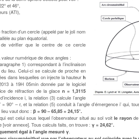
22° et 46°,
eurs (ATI),
e fraction d’un cercle (appelé par le joli nom
llèle au plan équatorial.
 de vérifier que le centre de ce cercle
 valeur numérique de deux angles :
paragraphe 1) correspondant à l’inclinaison
 du lieu. Celui-ci se calcule de proche en
tées dans lesquelles on injecte la hauteur
h
2013 à 19H 05min donnée par le logiciel
ndice de réfraction de la glace
n = 1,3115
’incidence i, la relation (3) calcule l’angle
 r’ = 90° – r, et la relation (5) conduit à l’angle d’émergence i’ qui, tou
 lieu vaut donc :
β = 90 – 65,85 = 24,15°.
 qui est celui sous lequel l’observateur situé au sol voit
le rayon
de 
 [voir annexe]. Tous calculs faits, on trouve :
γ = 24,62°.
iquement égal à l’angle mesuré γ
.
’arc circumzénithal vue par l’observateur au sol coïncide avec la v