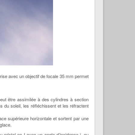
 prise avec un objectif de focale 35 mm permet
eut être assimilée à des cylindres à section
u soleil, les réfléchissent et les réfractent
ace supérieure horizontale et sortent par une
 glace.
u cristal en I avec un angle d’incidence i, ou