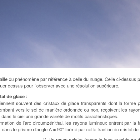
 taille du phénomène par référence à celle du nuage. Celle ci-dessus
iquer dessus pour l’observer avec une résolution supérieure.
al de glace :
iennent souvent des cristaux de glace transparents dont la forme p
ombant vers le sol de manière ordonnée ou non, reçoivent les rayons d
dans le ciel une grande variété de motifs caractéristiques.
ation de l’arc circumzénithal, les rayons lumineux entrent par la f
s dans le prisme d’angle A = 90° formé par cette fraction du cristal de
1) Un rayon solaire frappe la face supérieure d