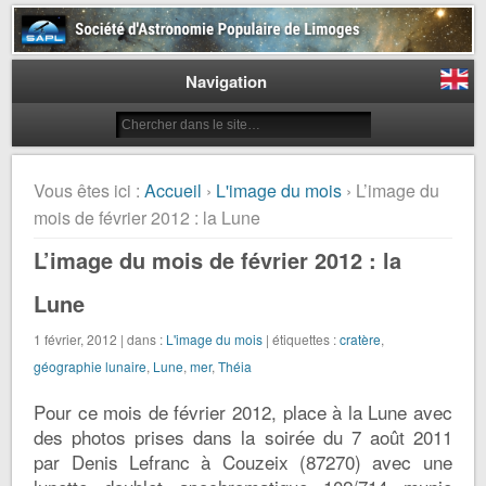
Société d'Astronomie Populaire
de Limoges
Navigation
Vous êtes ici :
Accueil
›
L'image du mois
› L’image du
mois de février 2012 : la Lune
L’image du mois de février 2012 : la
Lune
1 février, 2012 | dans :
L'image du mois
| étiquettes :
cratère
,
géographie lunaire
,
Lune
,
mer
,
Théia
Pour ce mois de février 2012, place à la Lune avec
des photos prises dans la soirée du 7 août 2011
par Denis Lefranc à Couzeix (87270) avec une