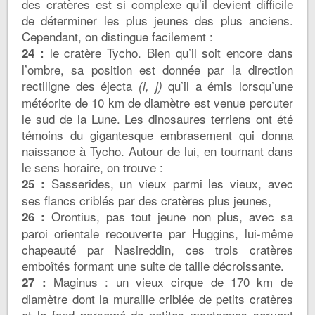
des cratères est si complexe qu’il devient difficile
de déterminer les plus jeunes des plus anciens.
Cependant, on distingue facilement :
le cratère Tycho. Bien qu’il soit encore dans
24 :
l’ombre, sa position est donnée par la direction
rectiligne des éjecta
qu’il a émis lorsqu’une
(i, j)
météorite de 10 km de diamètre est venue percuter
le sud de la Lune. Les dinosaures terriens ont été
témoins du gigantesque embrasement qui donna
naissance à Tycho. Autour de lui, en tournant dans
le sens horaire, on trouve :
Sasserides, un vieux parmi les vieux, avec
25 :
ses flancs criblés par des cratères plus jeunes,
Orontius, pas tout jeune non plus, avec sa
26 :
paroi orientale recouverte par Huggins, lui-même
chapeauté par Nasireddin, ces trois cratères
emboîtés formant une suite de taille décroissante.
Maginus : un vieux cirque de 170 km de
27 :
diamètre dont la muraille criblée de petits cratères
et le fond parsemé de petites montagnes servent