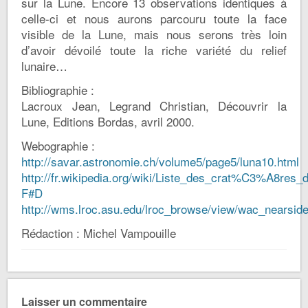
sur la Lune. Encore 13 observations identiques à
celle-ci et nous aurons parcouru toute la face
visible de la Lune, mais nous serons très loin
d’avoir dévoilé toute la riche variété du relief
lunaire…
Bibliographie :
Lacroux Jean, Legrand Christian, Découvrir la
Lune, Editions Bordas, avril 2000.
Webographie :
http://savar.astronomie.ch/volume5/page5/luna10.html
http://fr.wikipedia.org/wiki/Liste_des_crat%C3%A8res_
F#D
http://wms.lroc.asu.edu/lroc_browse/view/wac_nearsid
Rédaction : Michel Vampouille
Laisser un commentaire