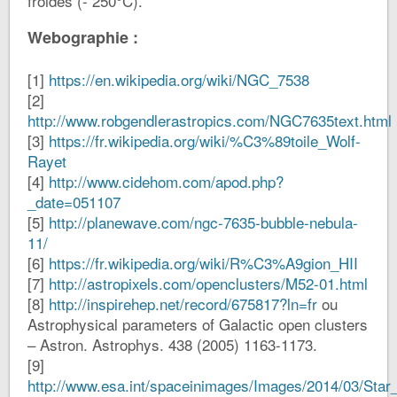
froides (- 250°C).
Webographie :
[1]
https://en.wikipedia.org/wiki/NGC_7538
[2]
http://www.robgendlerastropics.com/NGC7635text.html
[3]
https://fr.wikipedia.org/wiki/%C3%89toile_Wolf-
Rayet
[4]
http://www.cidehom.com/apod.php?
_date=051107
[5]
http://planewave.com/ngc-7635-bubble-nebula-
11/
[6]
https://fr.wikipedia.org/wiki/R%C3%A9gion_HII
[7]
http://astropixels.com/openclusters/M52-01.html
[8]
http://inspirehep.net/record/675817?ln=fr
ou
Astrophysical parameters of Galactic open clusters
– Astron. Astrophys. 438 (2005) 1163-1173.
[9]
http://www.esa.int/spaceinimages/Images/2014/03/Sta