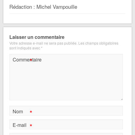
Rédaction : Michel Vampouille
Laisser un commentaire
Votre adresse e-mail ne sera pas publiée.
Les champs obligatoires
sont indiqués avec
*
*
Commentaire
*
Nom
*
E-mail