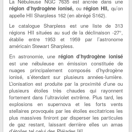
La Nébuleuse NGC 7635 est ancrée dans une
ou
qu’on
région d’hydrogène ionisé,
région HII,
appelle HII Sharpless 162 (en abrégé S162).
Le
catalogue Sharpless
est une liste de 313
régions HII situées au sud de la déclinaison -27°,
établie entre 1953 et 1959 par l’astronome
américain Stewart Sharpless.
En astronomie, une
région d’hydrogène ionisé
est une nébuleuse en émission constituée de
nuages principalement composés d’hydrogène
ionisé, s’étendant sur plusieurs années-lumière.
L’ionisation est produite par la proximité d’une ou
plusieurs étoiles très chaudes qui rayonnent
fortement dans l’ultraviolet extrême. Plus tard, les
explosions en supernova et les forts vents
stellaires provoqués par les étoiles excitatrices les
plus massives finiront par disperser les particules
de gaz restant, laissant derrière elles un amas
d’étoiles tel celui des Pléiades [6].