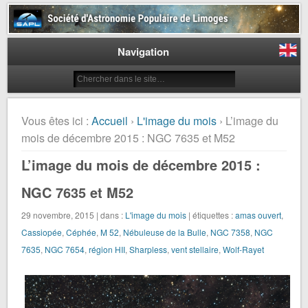
Société d'Astronomie Populaire
de Limoges
Navigation
Vous êtes ici :
Accueil
›
L'image du mois
› L’image du
mois de décembre 2015 : NGC 7635 et M52
L’image du mois de décembre 2015 :
NGC 7635 et M52
29 novembre, 2015 | dans :
L'image du mois
| étiquettes :
amas ouvert
,
Cassiopée
,
Céphée
,
M 52
,
Nébuleuse de la Bulle
,
NGC 7358
,
NGC
7635
,
NGC 7654
,
région HII
,
Sharpless
,
vent stellaire
,
Wolf-Rayet