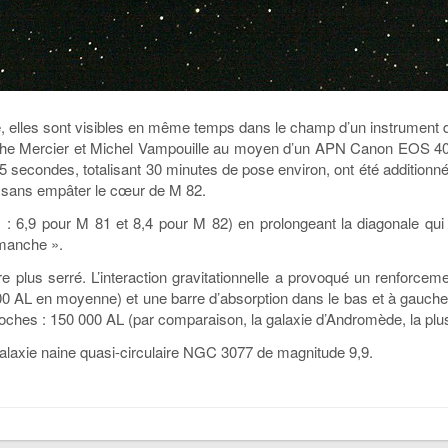
ré, elles sont visibles en même temps dans le champ d’un instrument 
tophe Mercier et Michel Vampouille au moyen d’un APN Canon EOS 40
5 secondes, totalisant 30 minutes de pose environ, ont été additionn
1 sans empâter le cœur de M 82.
 : 6,9 pour M 81 et 8,4 pour M 82) en prolongeant la diagonale qui
 manche ».
re plus serré. L’interaction gravitationnelle a provoqué un renforce
00 AL en moyenne) et une barre d’absorption dans le bas et à gauche
roches : 150 000 AL (par comparaison, la galaxie d’Andromède, la plus 
 galaxie naine quasi-circulaire NGC 3077 de magnitude 9,9.