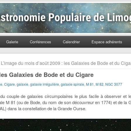
Populaire de Limoges
Galerie
Conférences
Calendrier
Espace adhérents
 L’image du mois d’août 2009 : les Galaxies de Bode et du Ciga
les Galaxies de Bode et du Cigare
de
,
Cigare
,
galaxie
,
galaxie irrégulière
,
galaxie spirale
,
M 81
,
M 82
,
NGC 3077
du couple de galaxies circumpolaires le plus facile à observer et le
irale M 81 (ou de Bode, du nom de son découvreur en 1774) et de la G
(AL) dans la constellation de la Grande Ourse.