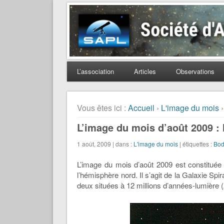
Société d'Astronomie 
L’association
Articles
Observations
Vous êtes ici :
Accueil
›
L'image du mois
›
L’image du mois d’août 2009 : 
1 août, 2009 | dans :
L'image du mois
| étiquettes :
Bo
L’image du mois d’août 2009 est constituée 
l’hémisphère nord. Il s’agit de la Galaxie Sp
deux situées à 12 millions d’années-lumière 