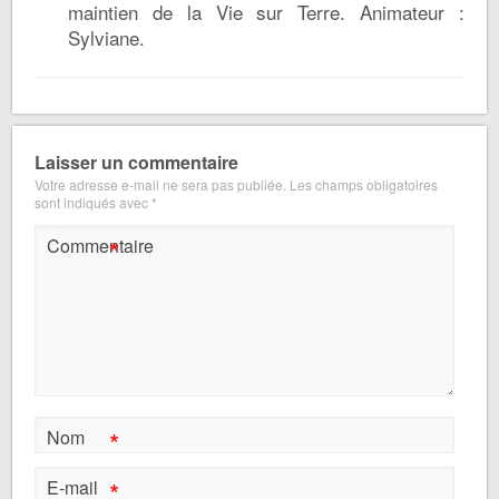
maintien de la Vie sur Terre. Animateur :
Sylviane.
Laisser un commentaire
Votre adresse e-mail ne sera pas publiée.
Les champs obligatoires
sont indiqués avec
*
*
Commentaire
*
Nom
*
E-mail