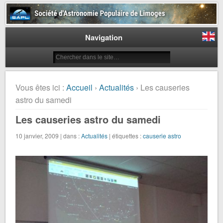
Société d'Astronomie Populaire
de Limoges
Navigation
Vous êtes ici :
Accueil
›
Actualités
› Les causeries
astro du samedi
Les causeries astro du samedi
10 janvier, 2009 | dans :
Actualités
| étiquettes :
causerie astro