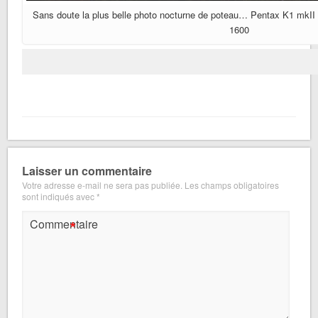
Sans doute la plus belle photo nocturne de poteau… Pentax K1 mkII 
1600
Laisser un commentaire
Votre adresse e-mail ne sera pas publiée.
Les champs obligatoires
sont indiqués avec
*
*
Commentaire