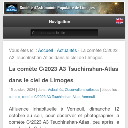
Société d'Astronomie Populaire
de Limoges
Navigation
Vous êtes ici :
Accueil
›
Actualités
› La comète C/2023
A3 Tsuchinshan-Atlas dans le ciel de Limoges
La comète C/2023 A3 Tsuchinshan-Atlas
dans le ciel de Limoges
15 octobre, 2024 | dans :
Actualités
,
Observations célestes
| étiquettes :
comète
,
comète C/2023 A3 Tsuchinshan-Atlas
,
Verneuil
Affluence inhabituelle à Verneuil, dimanche 12
octobre au soir, pour observer et photographier la
comète C/2023 A3 Tsuchinshan-Atlas, peu après le