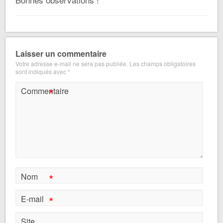
Laisser un commentaire
Votre adresse e-mail ne sera pas publiée.
Les champs obligatoires
sont indiqués avec
*
*
Commentaire
*
Nom
*
E-mail
Site