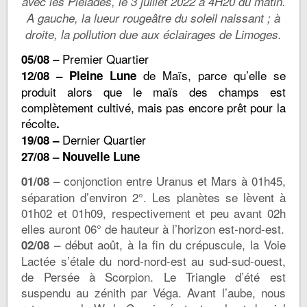
avec les Pléiades, le 3 juillet 2022 à 4H20 du matin.
A gauche, la lueur rougeâtre du soleil naissant ; à
droite, la pollution due aux éclairages de Limoges.
– Premier Quartier
05/08
de Maïs, parce qu’elle se
12/08 – Pleine Lune
produit alors que le maïs des champs est
complètement cultivé, mais pas encore prêt pour la
récolte
.
Dernier Quartier
19/08 –
27/08 – Nouvelle Lune
– conjonction entre Uranus et Mars à 01h45,
01/08
séparation d’environ 2°. Les planètes se lèvent à
01h02 et 01h09, respectivement et peu avant 02h
elles auront 06° de hauteur à l’horizon est-nord-est.
– début août, à la fin du crépuscule, la Voie
02/08
Lactée s’étale du nord-nord-est au sud-sud-ouest,
de Persée à Scorpion. Le Triangle d’été est
suspendu au zénith par Véga. Avant l’aube, nous