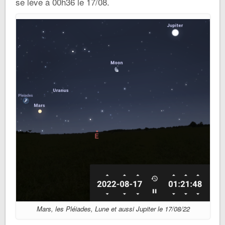
se lève à 00h36 le 17/08.
Mars, les Pléiades, Lune et aussi Jupiter le 17/08/22