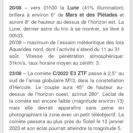
– vers 01h30 la
(41% illumination)
20/08
Lune
brillera à environ 6° de
et
Mars et des Pléiades
auront 8° de hauteur au-dessus de l’horizon est. La
Lune, dernier astre du trio à se montrer, se lève à
00h33.
20/08 – maximum de l’essaim météoritique des Iota
Aquarides nord, dont l’activité s’étend du 11 au 31
août. Vitesse de pénétration atmosphérique:
31km/s, taux horaire moyen au zénith: 3.
– La comète
passe à 2,5° au
23/08
C/2022 E3 ZTF
sud de l’amas globulaire M13, dans la constellation
d’Hercule. Le couple aura 45° de hauteur au-
dessus de l’horizon ouest, azimut 280°. L’éclat de
la comète est encore faible (magnitude environ 13)
mais elle devrait apparaître sans peine en
photographiant la zone avec un petit téléobjectif. La
comète passera au plus près du Soleil le 13 janvier
2023 et son éclat pourrait atteindre la magnitude 5.