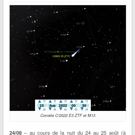
Comète C/2022 E3 ZTF et M13
– au cours de la nuit du 24 au 25 août (à
24/08