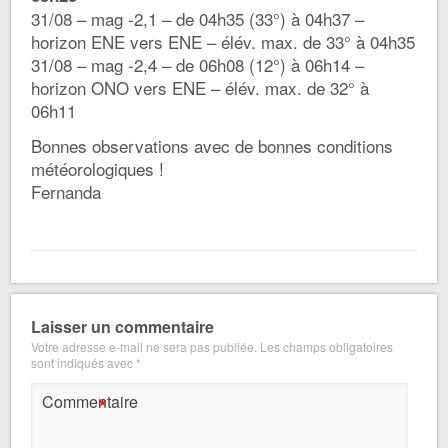
31/08 – mag -2,1 – de 04h35 (33°) à 04h37 –
horizon ENE vers ENE – élév. max. de 33° à 04h35
31/08 – mag -2,4 – de 06h08 (12°) à 06h14 –
horizon ONO vers ENE – élév. max. de 32° à
06h11
Bonnes observations avec de bonnes conditions
météorologiques !
Fernanda
Laisser un commentaire
Votre adresse e-mail ne sera pas publiée.
Les champs obligatoires
sont indiqués avec
*
*
Commentaire