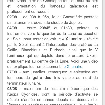
retrouvons le W de Cassiopée tout en haut du ciel
et l’orientation du bandeau galactique est
pratiquement est-ouest.
– de 03h à 05h, Io et Ganymède passent
02/08
simultanément devant le disque de Jupiter.
– entre 20h45 et 21h30, pointez un
04/08
instrument vers le quartier de la Lune au coucher
du Soleil pour tenter de voir le
révélé
« X lunaire »
par le Soleil rasant à l’intersection des cratères La
Caille, Blanchinus et Purbach, ainsi que le
V
qui se déploie dans le cratère Ukert,
lumineux
pratiquement au centre de la Lune. Voici une vidéo
qui explique leur emplacement:
le X lunaire
.
– aux jumelles, remarquez le splendide arc
07/08
lumineux du
visible au nord du
golfe des Iris
terminateur lunaire.
– maximum de l’essaim météoritique des
08/08
Kappa Cygnides, dont la période d’activité se
décale d’année en année depuis sa découverte.
Vitesse de pénétration atmosphérique: 21,6 km/s;