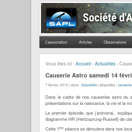
Société d'Astronomie 
L’association
Articles
Observations
Vous êtes ici :
Accueil
›
Actualités
› Cause
Causerie Astro samedi 14 févr
7 février, 2015 | dans :
Actualités
| étiquettes :
causerie
Dans le cadre de nos causeries astro du 
présentations sur la naissance, la vie et la mo
Le premier épisode, que j’animerai, expliqu
diagramme HR (Hertzsprung-Russell) de class
Cette 1
séance se déroulera dans nos loca
ère