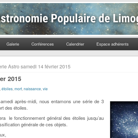
Populaire de Limoges
Galerie
Conférences
Calendrier
Espace adhérents
rie Astro samedi 14 février 2015
ier 2015
,
étoiles
,
mort
,
naissance
,
vie
samedi après-midi, nous entamons une série de 3
rt des étoiles.
era le fonctionnement général des étoiles jusqu’au
ification générale de ces objets.
ux,