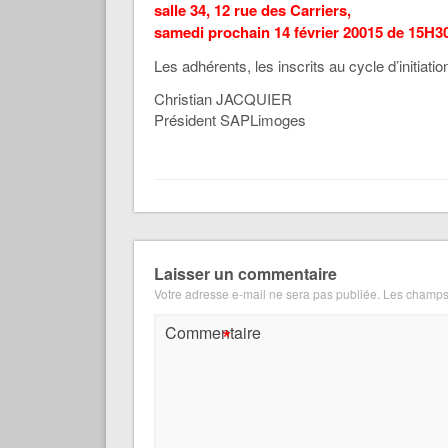
salle 34, 12 rue des Carriers,
samedi prochain 14 février 20015 de 15H3
Les adhérents, les inscrits au cycle d’initiation
Christian JACQUIER
Président SAPLimoges
Laisser un commentaire
Votre adresse e-mail ne sera pas publiée.
Les champs 
*
Commentaire