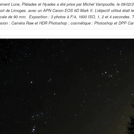
ment Lune, Pléiades et Hyades a été prise par Michel Vampouille, le 09/02/20
oport de Limoges, avec un APN Canon EOS 6D Mark II. L’objectif utilisé étai
focale de 90 mm. Exposition : 3 photos à F/4, 1600 ISO, 1, 2 et 4 secondes. 
usion : Caméra Raw et HDR Photoshop ; cosmétique : Photoshop et DPP Ca