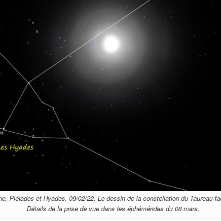
 Pléiades et Hyades, 09/02/22. Le dessin de la constellation du Taureau facil
Détails de la prise de vue dans les éphémérides du 08 mars.