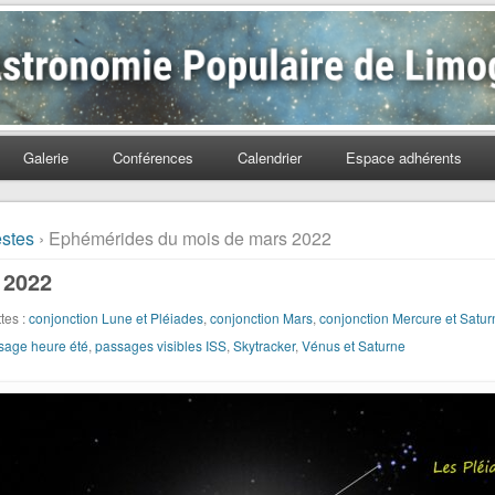
Populaire de Limoges
Galerie
Conférences
Calendrier
Espace adhérents
estes
› Ephémérides du mois de mars 2022
 2022
ttes :
conjonction Lune et Pléiades
,
conjonction Mars
,
conjonction Mercure et Satur
sage heure été
,
passages visibles ISS
,
Skytracker
,
Vénus et Saturne