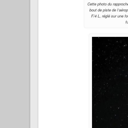
Cette photo du rapproche
bout de piste de l’aér
F/4 L, réglé sur une 
f