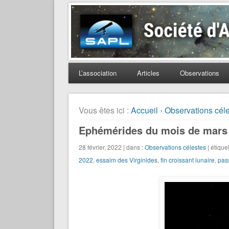
Société d'Astronomie 
L’association
Articles
Observations
Vous êtes ici :
Accueil
›
Observations cél
Ephémérides du mois de mars
28 février, 2022 | dans :
Observations célestes
| étique
2022
,
essaim des Virginides
,
fin croissant lunaire
,
pas