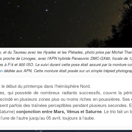
n, et du Taureau avec les Hyades et les Pléiades, photo prise par Michel Tha
is proche de Limoges, avec l’APN hybride Panasonic DMC-GX80, focale de 
s à F/4 et 800 ISO. Le suivi durant cette pose était assuré par la monture 
on
dédiée aux APN. Cette monture était posée sur un simple trépied photogra
 le début du printemps dans l’hémisphère Nord.
 qui possède de nombreux radiants successifs, couvre la période 
t scindé en plusieurs zones plus ou moins riches en poussières. Ses
aissent parfois des traînées perceptibles pendant plusieurs secondes. 
Saturne)
conjonction entre Mars, Vénus et Saturne
. Le trio fait un
’une de l’autre jusqu’au 05 avril, toujours à l’aube.