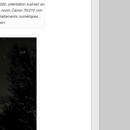
22, orientation sud-est en
t le zoom Canon 70/210 mm
Traitements numériques :
non.