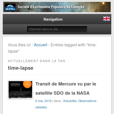
Société d'Astronomie Populaire
de Limoges
Navigation
Vous êtes ici :
Accueil
› Entries tagged with "time-
lapse"
ACTUELLEMENT DANS LA TAG
time-lapse
Transit de Mercure vu par le
satellite SDO de la NASA
5 mai, 2016
| dans :
Actualités
,
Observations
célestes