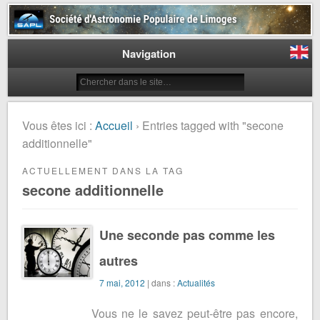
Société d'Astronomie Populaire
de Limoges
Navigation
Vous êtes ici :
Accueil
› Entries tagged with "secone
additionnelle"
ACTUELLEMENT DANS LA TAG
secone additionnelle
Une seconde pas comme les
autres
7 mai, 2012
| dans :
Actualités
Vous ne le savez peut-être pas encore,