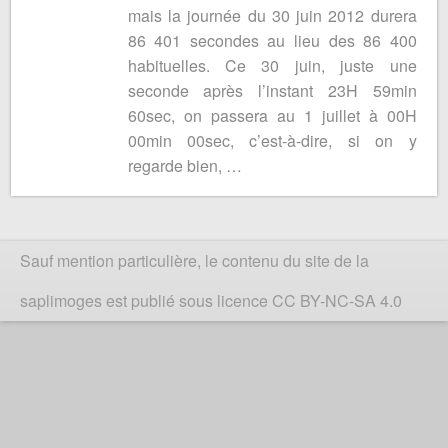
mais la journée du 30 juin 2012 durera
86 401 secondes au lieu des 86 400
habituelles. Ce 30 juin, juste une
seconde après l’instant 23H 59min
60sec, on passera au 1 juillet à 00H
00min 00sec, c’est-à-dire, si on y
regarde bien, …
Sauf mention particulière, le contenu du site de la
saplimoges est publié sous licence CC BY-NC-SA 4.0