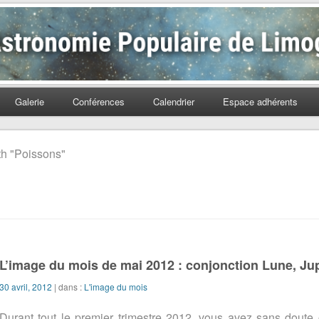
Populaire de Limoges
Galerie
Conférences
Calendrier
Espace adhérents
th "Poissons"
L’image du mois de mai 2012 : conjonction Lune, Jup
30 avril, 2012
| dans :
L'image du mois
Durant tout le premier trimestre 2012, vous avez sans doute 