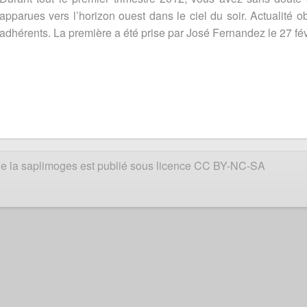
apparues vers l’horizon ouest dans le ciel du soir. Actualité o
adhérents. La première a été prise par José Fernandez le 27 f
e de la saplimoges est publié sous licence CC BY-NC-SA