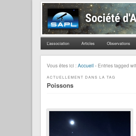
Société d'Astronomie 
L’association
Articles
Observations
Vous êtes ici :
Accueil
› Entries tagged wi
ACTUELLEMENT DANS LA TAG
Poissons