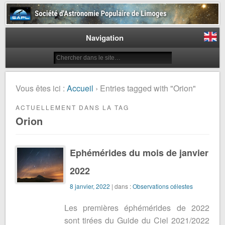
Société d'Astronomie Populaire
de Limoges
Navigation
Vous êtes ici :
Accueil
› Entries tagged with "Orion"
ACTUELLEMENT DANS LA TAG
Orion
Ephémérides du mois de janvier
2022
8 janvier, 2022
| dans :
Observations célestes
Les premières éphémérides de 2022
sont tirées du Guide du Ciel 2021/2022