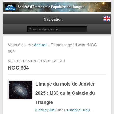
Société d'Astronomie Populaire
de Limoges
Navigation
Vous êtes ici :
Accueil
› Entries tagged with "NGC
604"
ACTUELLEMENT DANS LA TAG
NGC 604
L’image du mois de Janvier
2025 : M33 ou la Galaxie du
Triangle
3 janvier, 2025
| dans :
L'image du mois