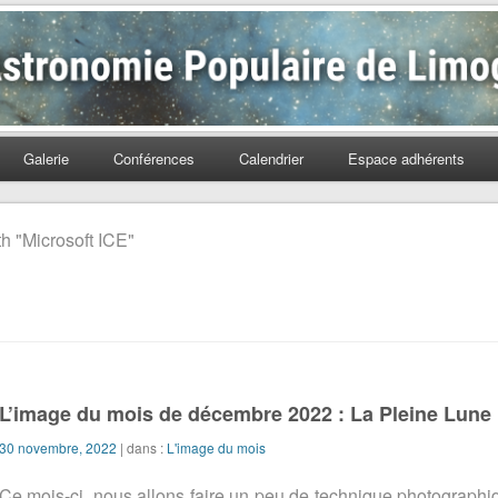
Populaire de Limoges
Galerie
Conférences
Calendrier
Espace adhérents
th "Microsoft ICE"
L’image du mois de décembre 2022 : La Pleine Lune
30 novembre, 2022
| dans :
L'image du mois
Ce mois-ci, nous allons faire un peu de technique photographiq