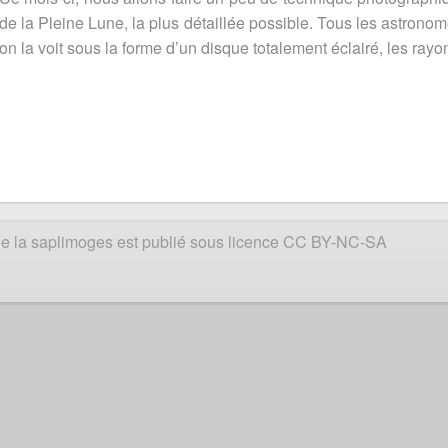
de la Pleine Lune, la plus détaillée possible. Tous les astrono
on la voit sous la forme d’un disque totalement éclairé, les ray
e de la saplimoges est publié sous licence CC BY-NC-SA