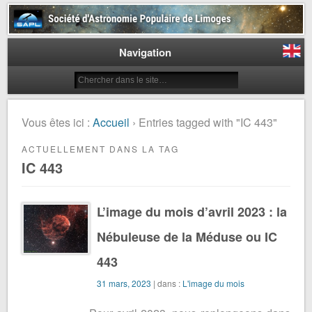
Société d'Astronomie Populaire
de Limoges
Navigation
Vous êtes ici :
Accueil
› Entries tagged with "IC 443"
ACTUELLEMENT DANS LA TAG
IC 443
L’image du mois d’avril 2023 : la
Nébuleuse de la Méduse ou IC
443
31 mars, 2023
| dans :
L'image du mois