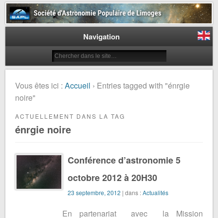
Société d'Astronomie Populaire
de Limoges
Navigation
Vous êtes ici :
Accueil
› Entries tagged with "énrgie
noire"
ACTUELLEMENT DANS LA TAG
énrgie noire
Conférence d’astronomie 5
octobre 2012 à 20H30
23 septembre, 2012
| dans :
Actualités
En partenariat avec la Mission