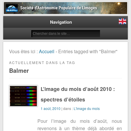
Société d'Astronomie Populaire
de Limoges
Navigation
Vous êtes ici :
Accueil
› Entries tagged with "Balmer"
ACTUELLEMENT DANS LA TAG
Balmer
L’image du mois d’août 2010 :
spectres d’étoiles
1 août, 2010
| dans :
L'image du mois
Pour l’image du mois d’août, nous
revenons à un thème déjà abordé en