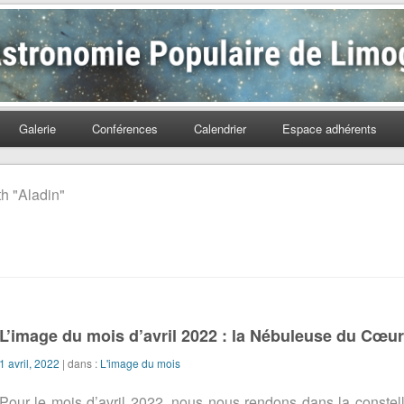
Populaire de Limoges
Galerie
Conférences
Calendrier
Espace adhérents
th "Aladin"
L’image du mois d’avril 2022 : la Nébuleuse du Cœur
1 avril, 2022
| dans :
L'image du mois
Pour le mois d’avril 2022, nous nous rendons dans la conste