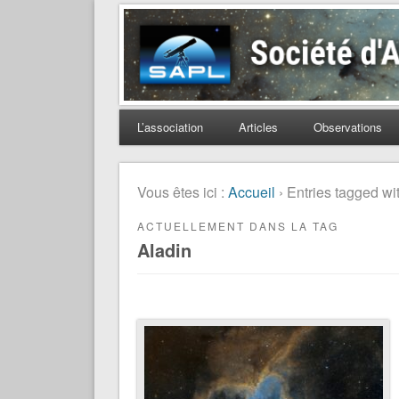
Société d'Astronomie 
L’association
Articles
Observations
Vous êtes ici :
Accueil
› Entries tagged wi
ACTUELLEMENT DANS LA TAG
Aladin