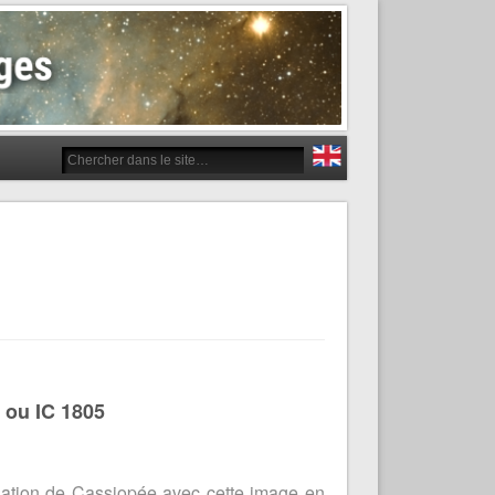
 ou IC 1805
llation de Cassiopée avec cette image en