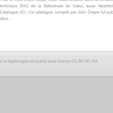
technique SHO de la Nébuleuse du Cœur, aussi répertor
Catalogue (IC). Ce catalogue, compilé par John Dreyer fut pu
deux …
e de la saplimoges est publié sous licence CC BY-NC-SA